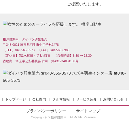
根岸自動車 ダイハツ羽生販売
〒348-0021 埼玉県羽生市中手子林1478
〔TEL〕048-565-3573 〔FAX〕048-565-0985
【定休日】第1水曜日・第3水曜日 【営業時間】8:30 〜 18:30
古物商 埼玉県公安委員会 許可 第43123A031100号
｜
トップページ
｜
会社案内
｜
クルマ情報
｜
サービス紹介
｜
お問い合わせ
｜
プライバシーポリシー
サイトマップ
Copyright (C) 根岸自動車 All Rights Reserved.