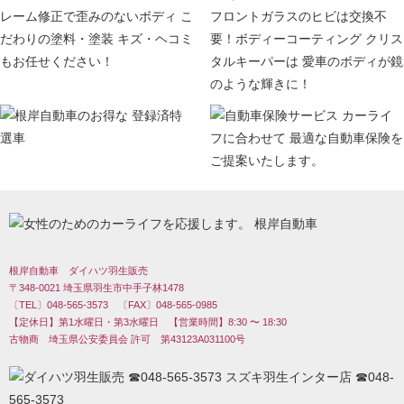
根岸自動車 ダイハツ羽生販売
〒348-0021 埼玉県羽生市中手子林1478
〔TEL〕048-565-3573 〔FAX〕048-565-0985
【定休日】第1水曜日・第3水曜日 【営業時間】8:30 〜 18:30
古物商 埼玉県公安委員会 許可 第43123A031100号