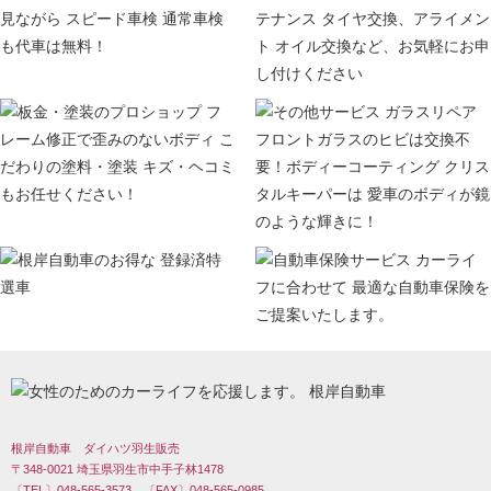
根岸自動車 ダイハツ羽生販売
〒348-0021 埼玉県羽生市中手子林1478
〔TEL〕048-565-3573 〔FAX〕048-565-0985