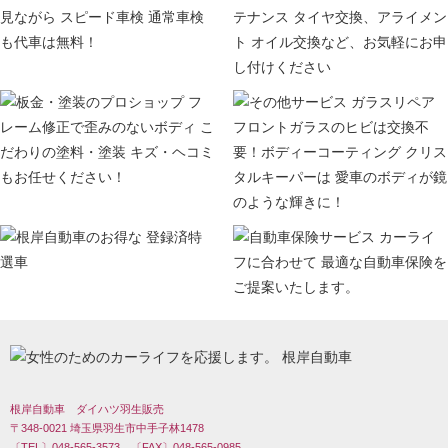
根岸自動車 ダイハツ羽生販売
〒348-0021 埼玉県羽生市中手子林1478
〔TEL〕048-565-3573 〔FAX〕048-565-0985