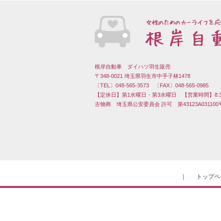
根岸自動車 ダイハツ羽生販売
〒348-0021 埼玉県羽生市中手子林1478
〔TEL〕048-565-3573 〔FAX〕048-565-0985
【定休日】第1水曜日・第3水曜日 【営業時間】8:30 〜
古物商 埼玉県公安委員会 許可 第43123A031100
｜
トップペ