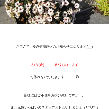
さてさて、GW長期連休のお知らせになります(__)
５/３(金) ～ ５/７(火) まで
お休みをいただきます・・・ 😥
皆様にはご不便をお掛け致しますが、、
また元気いっぱいのスタッフとお会いしましょう٩(ˊᗜˋ*)و