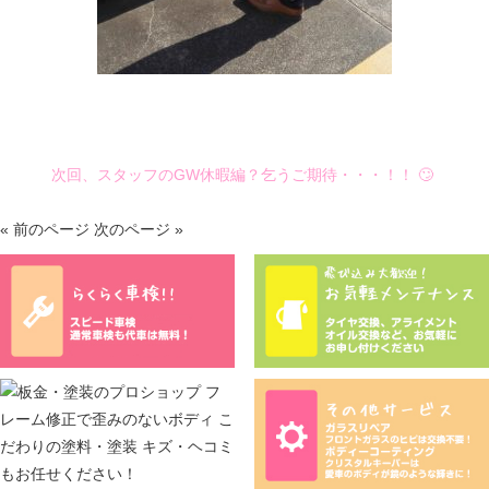
次回、スタッフのGW休暇編？乞うご期待・・・！！ 🙄
« 前のページ
次のページ »