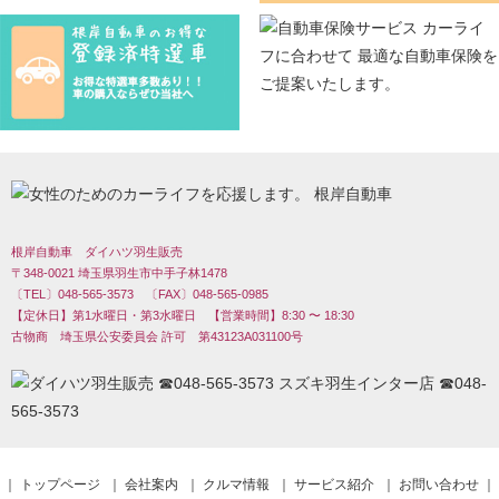
根岸自動車 ダイハツ羽生販売
〒348-0021 埼玉県羽生市中手子林1478
〔TEL〕048-565-3573 〔FAX〕048-565-0985
【定休日】第1水曜日・第3水曜日 【営業時間】8:30 〜 18:30
古物商 埼玉県公安委員会 許可 第43123A031100号
｜
トップページ
｜
会社案内
｜
クルマ情報
｜
サービス紹介
｜
お問い合わせ
｜